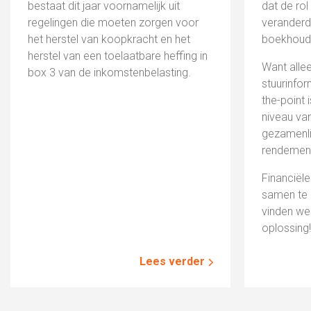
bestaat dit jaar voornamelijk uit
dat de ro
regelingen die moeten zorgen voor
veranderd 
het herstel van koopkracht en het
boekhoude
herstel van een toelaatbare heffing in
Want alle
box 3 van de inkomstenbelasting.
stuurinfor
the-point 
niveau van
gezamenli
rendement
Financiële
samen te 
vinden we
oplossing!
Lees verder